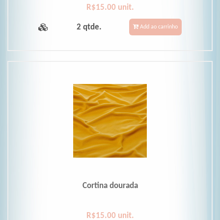
R$15.00 unit.
2 qtde.
Add ao carrinho
Cortina dourada
R$15.00 unit.