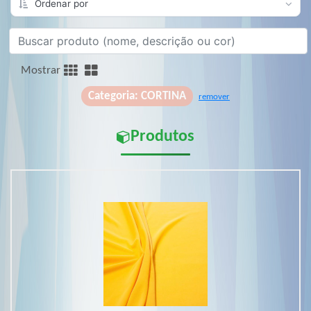
Mostrar
Categoria: CORTINA
remover
Produtos