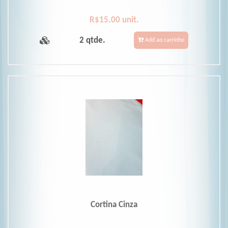
R$15.00 unit.
2 qtde.
Add ao carrinho
Cortina Cinza