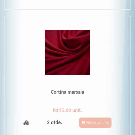
Cortina marsala
R$15.00 unit.
2 qtde.
Add ao carrinho