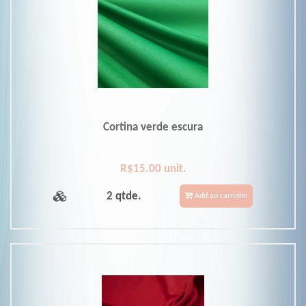
Cortina verde escura
R$15.00 unit.
2 qtde.
Add ao carrinho