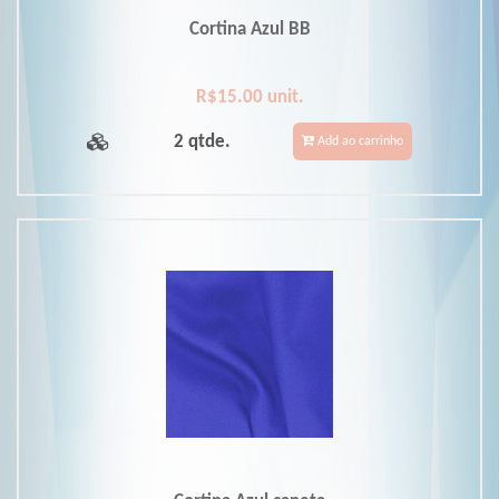
Cortina Azul BB
R$15.00 unit.
2 qtde.
Add ao carrinho