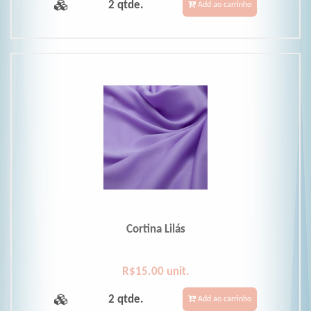
2 qtde.
Add ao carrinho
Cortina Lilás
R$15.00 unit.
2 qtde.
Add ao carrinho