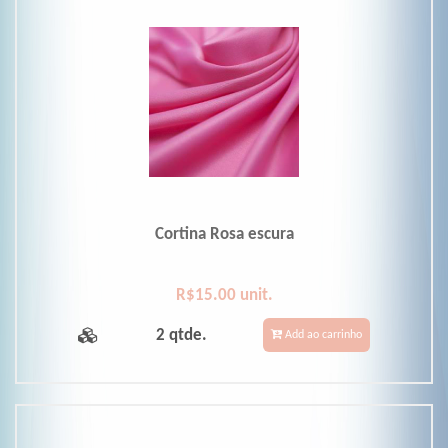
Cortina Rosa escura
R$15.00 unit.
2 qtde.
Add ao carrinho