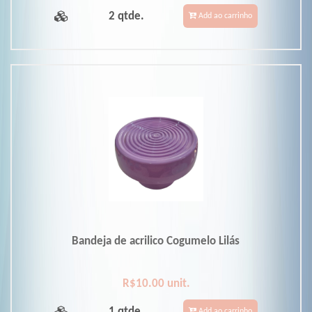
2 qtde.
Add ao carrinho
Bandeja de acrilico Cogumelo Lilás
R$10.00 unit.
1 qtde.
Add ao carrinho