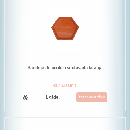
Bandeja de acrilico sextavada laranja
R$7.00 unit.
1 qtde.
Add ao carrinho