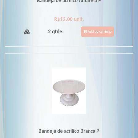
Bandeja de acrilico Amarela P
R$12.00 unit.
2 qtde.
Add ao carrinho
Bandeja de acrilico Branca P