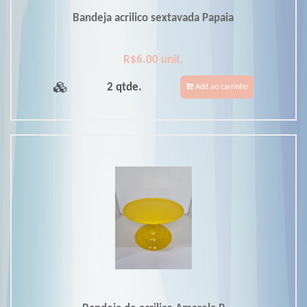
Bandeja acrilico sextavada Papaia
R$6.00 unit.
2 qtde.
Add ao carrinho