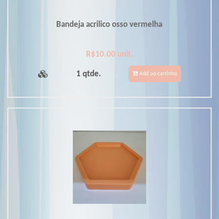
Bandeja acrilico osso vermelha
R$10.00 unit.
1 qtde.
Add ao carrinho