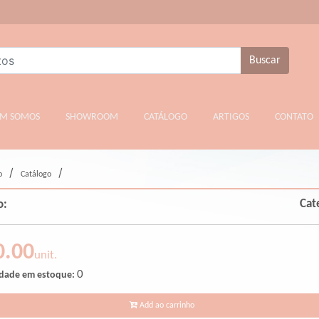
Buscar
T)
M SOMOS
SHOWROOM
CATÁLOGO
ARTIGOS
CONTATO
/
/
o
Catálogo
Cat
o:
0.00
unit.
0
dade em estoque:
Add ao carrinho