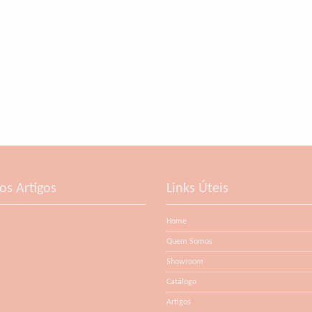
os Artigos
Links Úteis
Home
Quem Somos
Showroom
Catálogo
Artigos