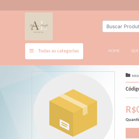
Todas as categorias
HOME
(CURREN
QUE
Iníci
Códig
R$
Quanti