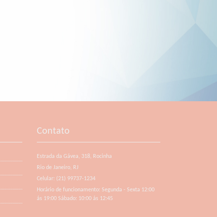
Contato
Estrada da Gávea, 318, Rocinha
Rio de Janeiro, RJ
Celular: (21) 99737-1234
Horário de funcionamento: Segunda - Sexta 12:00
ás 19:00 Sábado: 10:00 ás 12:45