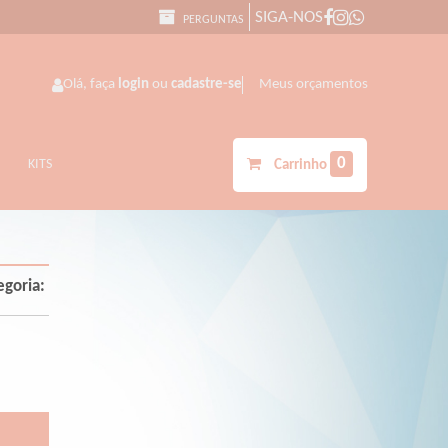
SIGA-NOS
PERGUNTAS
Olá, faça
login
ou
cadastre-se
Meus orçamentos
0
KITS
Carrinho
egoria: